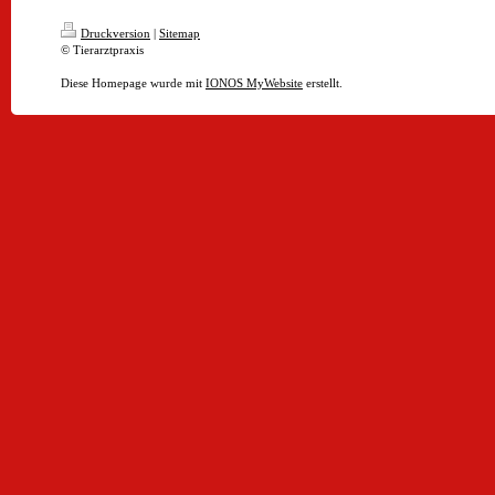
Druckversion
|
Sitemap
© Tierarztpraxis
Diese Homepage wurde mit
IONOS MyWebsite
erstellt.